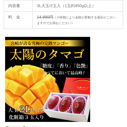
内容量
3L大玉/2玉入（1玉約450g以上）
料 金
14,990円
（※時期により金額が変動する場合がござい
ますのでお尋ねください）