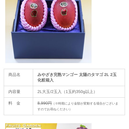
商品名
みやざき完熟マンゴー 太陽のタマゴ 2L 2玉
化粧箱入
内容量
2L大玉/2玉入（1玉約350g以上）
料 金
8,990円
（※時期により金額が変動する場合がございま
すのでお尋ねください）