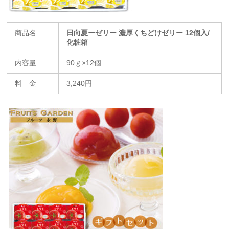
商品名
日向夏ーゼリー 濃厚くちどけゼリー 12個入/
化粧箱
内容量
90ｇ×12個
料 金
3,240円