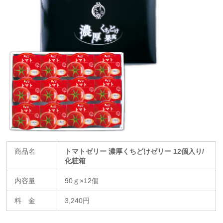
商品名
トマトゼリー 濃厚くちどけゼリー 12個入り/
化粧箱
内容量
90ｇ×12個
料 金
3,240円