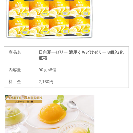
商品名
日向夏ーゼリー 濃厚くちどけゼリー 8個入/化
粧箱
内容量
90ｇ×8個
料 金
2,160円