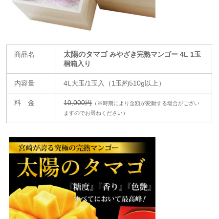
商品名
太陽のタマゴ
みやざき完熟マンゴー 4L 1玉
桐箱入
り
内容量
4L大玉/1玉入（1玉約510g以上）
料 金
10,000円
（※時期により金額が変動する場合がござい
ますのでお尋ねください）