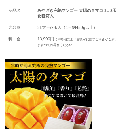
商品名
みやざき完熟マンゴー 太陽のタマゴ 3L 2玉
化粧箱入
内容量
3L大玉/2玉入（1玉約450g以上）
料 金
13,990円
（※時期により金額が変動する場合がござい
ますのでお尋ねください）