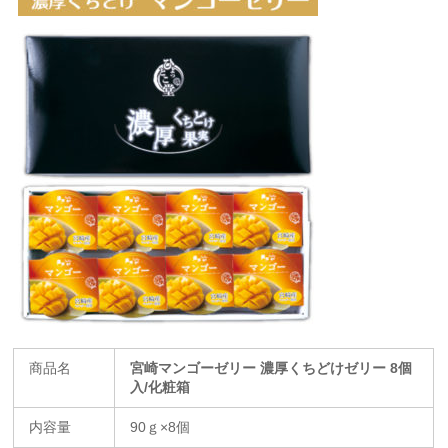
商品名
宮崎マンゴーゼリー 濃厚くちどけゼリー 8個
入/化粧箱
内容量
90ｇ×8個